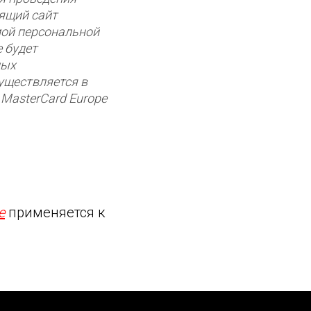
ящий сайт
ой персональной
 будет
ных
уществляется в
 MasterCard Europe
е
применяется к