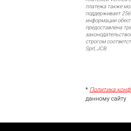
платежа также мо
поддерживает 256
информации обесп
предоставлена тр
законодательство
строгом соответст
Sprl, JCB.
*
Политика конф
данному сайту