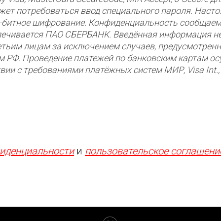
жет потребоваться ввод специального пароля. Насто
-битное шифрование. Конфиденциальность сообщаем
ечивается ПАО СБЕРБАНК. Введённая информация не
етьим лицам за исключением случаев, предусмотрен
м РФ. Проведение платежей по банковским картам ос
вии с требованиями платёжных систем МИР, Visa Int.,
иденциальности
и
пользовательское соглашени