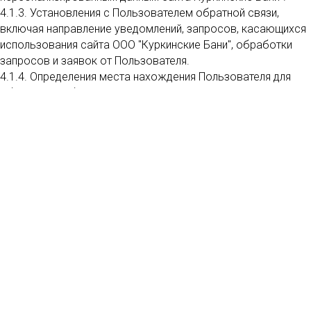
4.1.3. Установления с Пользователем обратной связи,
включая направление уведомлений, запросов, касающихся
использования сайта ООО "Куркинские Бани", обработки
запросов и заявок от Пользователя.
4.1.4. Определения места нахождения Пользователя для
обеспечения безопасности, предотвращения
мошенничества.
4.1.5. Подтверждения достоверности и полноты
персональных данных, предоставленных Пользователем.
4.1.6. Создания учетной записи для использования частей
сайта ООО "Куркинские Бани", если Пользователь дал
согласие на создание учетной записи.
4.1.7. Уведомления Пользователя по электронной почте.
4.1.8. Предоставления Пользователю эффективной
технической поддержки при возникновении проблем,
связанных с использованием сайта ООО "Куркинские Бани".
4.1.9. Предоставления Пользователю с его согласия
специальных предложений, новостной рассылки и иных
сведений от имени сайта ООО "Куркинские Бани".